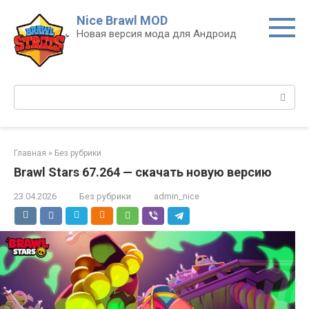
Перейти
Nice Brawl MOD
к
Новая версия мода для Андроид
контенту
Поиск:
Главная
»
Без рубрики
Brawl Stars 67.264 — скачать новую версию
23.04.2026
Без рубрики
admin_nice