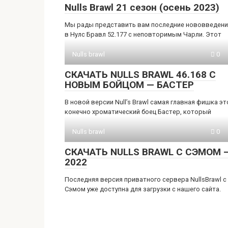
Nulls Brawl 21 сезон (осень 2023)
Мы рады представить вам последние нововведени
в Нулс Бравл 52.177 с неповторимым Чарли. Этот
Nulls brawl
0
СКАЧАТЬ NULLS BRAWL 46.168 С
НОВЫМ БОЙЦОМ — БАСТЕР
В новой версии Null’s Brawl самая главная фишка эт
конечно хроматический боец Бастер, который
Nulls brawl
0
СКАЧАТЬ NULLS BRAWL С СЭМОМ 
2022
Последняя версия приватного сервера NullsBrawl с
Сэмом уже доступна для загрузки с нашего сайта.