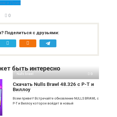
ом и Луми
0
я? Поделиться с друзьями:
жет быть интересно
Nulls brawl
0
Скачать Nulls Brawl 48.326 с Р-Т и
Виллоу
Всем привет! Встречайте обновление NULLS BRAWL с
Р-Т и Виллоу которое войдет в новый