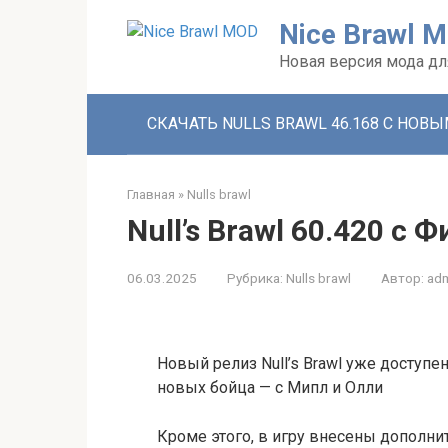
Перейти
Nice Brawl 
к
контенту
Новая версия мода д
СКАЧАТЬ NULLS BRAWL 46.168 С НОВ
Главная
»
Nulls brawl
Null’s Brawl 60.420 с
06.03.2025
Рубрика:
Nulls brawl
Автор:
adm
Новый релиз Null’s Brawl уже доступе
новых бойца — с Мипл и Олли
Кроме этого, в игру внесены дополн