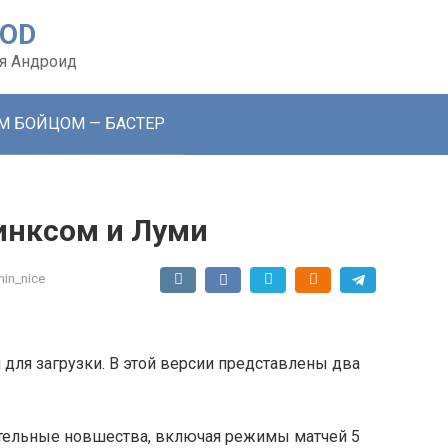
MOD
ля Андроид
ЫМ БОЙЦОМ — БАСТЕР
 Финксом и Луми
in_nice
н для загрузки. В этой версии представлены два
ительные новшества, включая режимы матчей 5