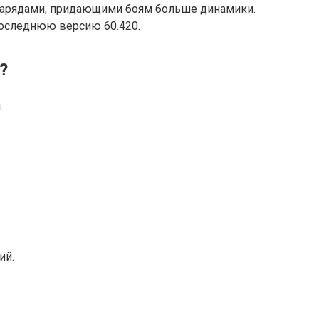
рзарядами, придающими боям больше динамики.
последнюю версию 60.420.
?
.
ий.