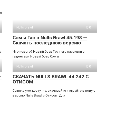
я
Nulls brawl
0
Сэм и Гас в Nulls Brawl 45.198 —
Скачать последнюю версию
о
Что нового? Новый боец Гас и его пассивки с
гаджетами Новый боец Сэм и
Nulls brawl
0
—
СКАЧАТЬ NULLS BRAWL 44.242 С
ОТИСОМ
Ссылка уже доступна, скачивайте и играйте в новую
версию Nulls Brawl с Отисом. Для