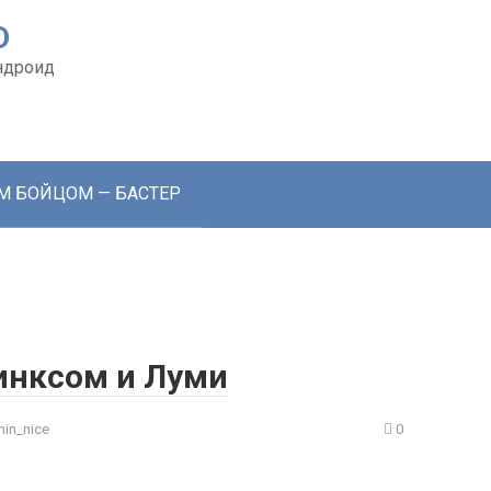
D
ндроид
ЫМ БОЙЦОМ — БАСТЕР
 Финксом и Луми
in_nice
0