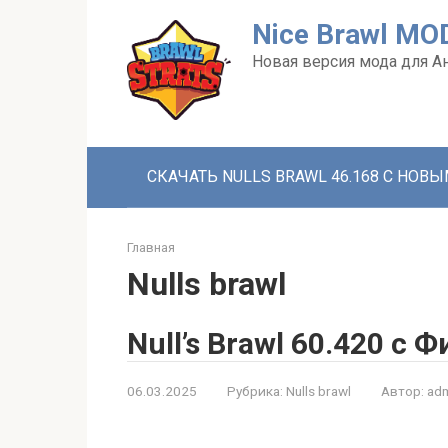
Перейти
Nice Brawl MO
к
контенту
Новая версия мода для А
СКАЧАТЬ NULLS BRAWL 46.168 С НОВ
Главная
Nulls brawl
Null’s Brawl 60.420 с
06.03.2025
Рубрика:
Nulls brawl
Автор:
adm