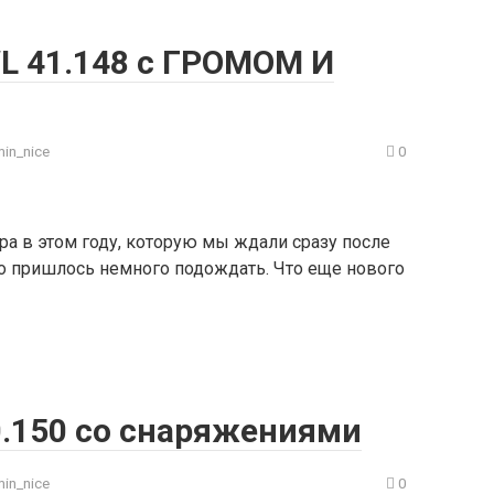
 41.148 с ГРОМОМ И
in_nice
0
ра в этом году, которую мы ждали сразу после
о пришлось немного подождать. Что еще нового
40.150 со снаряжениями
in_nice
0