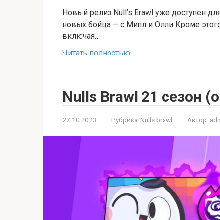
Новый релиз Null’s Brawl уже доступен дл
новых бойца — с Мипл и Олли Кроме этог
включая…
Читать полностью
Nulls Brawl 21 сезон (
27.10.2023
Рубрика:
Nulls brawl
Автор:
adm