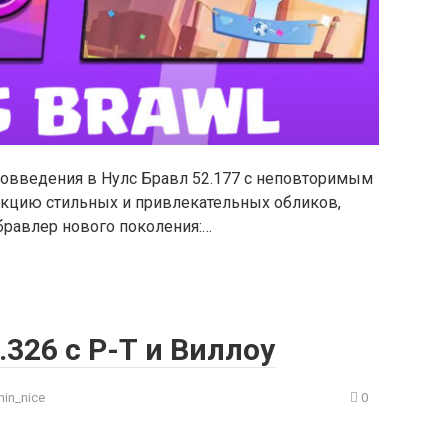
овведения в Нулс Бравл 52.177 с неповторимым
екцию стильных и привлекательных обликов,
бравлер нового поколения:…
.326 с Р-Т и Виллоу
in_nice
0