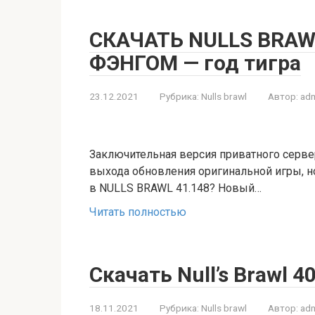
СКАЧАТЬ NULLS BRAWL
ФЭНГОМ — год тигра
23.12.2021
Рубрика:
Nulls brawl
Автор:
adm
Заключительная версия приватного серве
выхода обновления оригинальной игры, н
в NULLS BRAWL 41.148? Новый…
Читать полностью
Скачать Null’s Brawl 
18.11.2021
Рубрика:
Nulls brawl
Автор:
adm