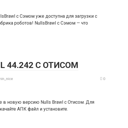
lsBrawl с Сэмом уже доступна для загрузки с
абрика роботов! NullsBrawl с Сэмом — что
L 44.242 С ОТИСОМ
in_nice
0
е в новую версию Nulls Brawl с Отисом. Для
скачайте АПК файл и установите.