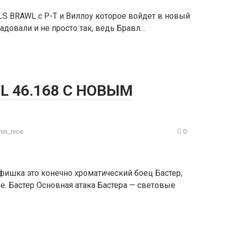
LS BRAWL с Р-Т и Виллоу которое войдет в новый
радовали и не просто так, ведь Бравл…
L 46.168 С НОВЫМ
in_nice
0
я фишка это конечно хроматический боец Бастер,
е. Бастер Основная атака Бастера — световые