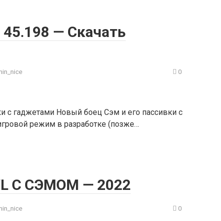
l 45.198 — Скачать
in_nice
0
ки с гаджетами Новый боец Сэм и его пассивки с
игровой режим в разработке (позже…
L С СЭМОМ — 2022
in_nice
0